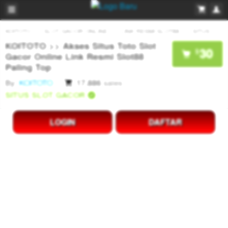
KOITOTO
SLOT GACOR ONLINE
LINK RESMI SLOT88
SITUS SLOT GACOR
KOITOTO >> Akses Situs Toto Slot
30
$
Gacor Online Link Resmi Slot88
Paling Top
By:
KOITOTO
17.886
sales
SITUS SLOT GACOR
LOGIN
DAFTAR