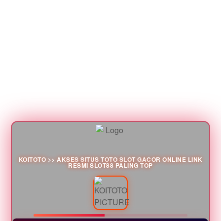
KOITOTO >> AKSES SITUS TOTO SLOT GACOR ONLINE LINK
RESMI SLOT88 PALING TOP