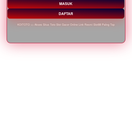
MASUK
DAFTAR
KOITOTO >> Akses Situs Toto Slot Gacor Online Link Resmi Slot88 Paling Top